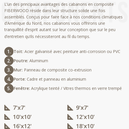
L’un des principaux avantages des cabanons en composite
FIBERWOOD réside dans leur structure solide une fois
assemblés. Conçus pour faire face à nos conditions climatiques
d’Amérique du Nord, nos cabanons vous offrirons une
tranquillité d’esprit autant sur leur conception que sur le peu
d’entretien qu’ils nécessiteront au fil du temps.
Toit:
Acier galvanisé avec peinture anti-corrosion ou PVC
Poutre:
Aluminum
Mur:
Panneau de composite co-extrusion
Porte:
Cadre et panneau en aluminium
Fenêtre:
Acrylique teinté / Vitres thermos en verre trempé
7'x7'
9'x7'
10'x10'​
12'x10'​
16'x12'​
18'x10'​