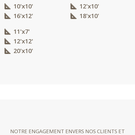
10'x10'​
12'x10'​
16'x12'​
18'x10'​
11'x7'
12'x12'​
20'x10'​
NOTRE ENGAGEMENT ENVERS NOS CLIENTS ET