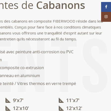
ntes de
Cabanons
Face
Inst
ages des cabanons en composite FIBERWOOD réside dans leur
semblés. Conçus pour faire face à nos conditions climatiques
nons vous offrirons une tranquillité d’esprit autant sur leur
entretien qu’ils nécessiteront au fil du temps.
nisé avec peinture anti-corrosion ou PVC
m
composite co-extrusion
panneau en aluminium
e teinté / Vitres thermos en verre trempé
9'x7'
11'x7'
12'x10'​
12'x12'​