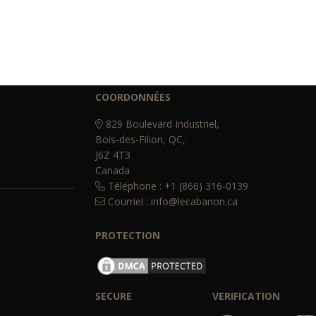
COORDONNÉES
829 Boulevard Industriel,
Bois-des-Filion, QC,
J6Z 4T3
Canada
Téléphone : +1 (866) 316-0139
Courriel :
info@lecabanon.ca
PROTECTION
SECURE
VERIFICATION