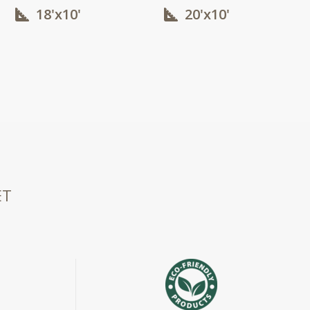
18'x10'​
20'x10'​
ET