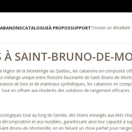
CABANONS
CATALOGUE
À PROPOS
SUPPORT
Trouver un détaillant
 À SAINT-BRUNO-DE-MO
s la région de la Montérégie au Québec, les cabanons en composite of
 Le mélange unique entre l’histoire fascinante de Saint-Bruno-de-Mon
inaison de bois et de matériaux synthétiques, les cabanons en compos
tout en offrant aux résidents des solutions de rangement efficaces.
rologiques tout au long de l’année, des hivers enneigés aux étés chaud
décomposition et aux nuisibles, garantissant ainsi leur capacité à sup
int-Bruno-de-Montarville, en en faisant un choix parfait pour ranger d