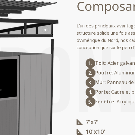
Composa
L’un des principaux avant
structure solide une fois as
d’Amérique du Nord, nos caba
conception que sur le peu d’
Toit:
Acier galva
Poutre:
Aluminu
Mur:
Panneau de 
Porte:
Cadre et 
Fenêtre:
Acryliqu
7'x7'
10'x10'​