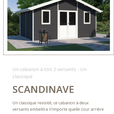
Un cabanon à toit 2 versants - Un
classique
SCANDINAVE
Un classique revisité, ce cabanon à deux
versants embellira n’importe quelle cour arrière